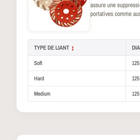
assure une suppressio
portatives comme aux
TYPE DE LIANT
DI
↕
Soft
125
Hard
125
Medium
125